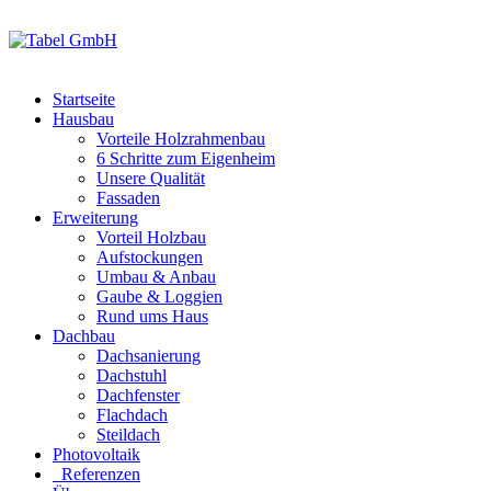
Startseite
Hausbau
Vorteile Holzrahmenbau
6 Schritte zum Eigenheim
Unsere Qualität
Fassaden
Erweiterung
Vorteil Holzbau
Aufstockungen
Umbau & Anbau
Gaube & Loggien
Rund ums Haus
Dachbau
Dachsanierung
Dachstuhl
Dachfenster
Flachdach
Steildach
Photovoltaik
Referenzen