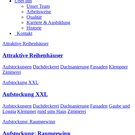
Über uns
Unser Team
Arbeitsweise
Qualität
Karriere & Ausbildung
Historie
Kontakt
Attraktive Reihenhäuser
Attraktive Reihenhäuser
Aufstockungen
Dachdeckerei
Dachsanierung
Fassaden
Klempner
Zimmerei
Aufstockung XXL
Aufstockung XXL
Aufstockungen
Dachdeckerei
Dachsanierung
Fassaden
Gaube und
Loggia
Klempner
rund ums Haus
Zimmerei
Aufstockung: Raumgewinn
Aufstockung: Raumgewinn