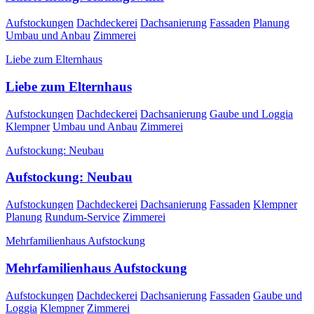
Aufstockungen
Dachdeckerei
Dachsanierung
Fassaden
Planung
Umbau und Anbau
Zimmerei
Liebe zum Elternhaus
Liebe zum Elternhaus
Aufstockungen
Dachdeckerei
Dachsanierung
Gaube und Loggia
Klempner
Umbau und Anbau
Zimmerei
Aufstockung: Neubau
Aufstockung: Neubau
Aufstockungen
Dachdeckerei
Dachsanierung
Fassaden
Klempner
Planung
Rundum-Service
Zimmerei
Mehrfamilienhaus Aufstockung
Mehrfamilienhaus Aufstockung
Aufstockungen
Dachdeckerei
Dachsanierung
Fassaden
Gaube und
Loggia
Klempner
Zimmerei