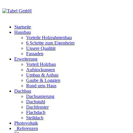
Startseite
Hausbau
Vorteile Holzrahmenbau
6 Schritte zum Eigenheim
Unsere Qualität
Fassaden
Erweiterung
Vorteil Holzbau
Aufstockungen
Umbau & Anbau
Gaube & Loggien
Rund ums Haus
Dachbau
Dachsanierung
Dachstuhl
Dachfenster
Flachdach
Steildach
Photovoltaik
Referenzen