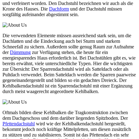
und verfeinert worden. Den Dachstuhl bezeichnen wir auch als die
Krone des Hauses. Die
Dachform
und der Dachstuhl müssen
sorgfältig aufeinander abgestimmt sein.
Die verwendeten Elemente müssen ausreichend stark sein, um die
Dachlatten und die Eindeckung auch bei Sturm und starkem
Schneefall zu sichern. Außerdem sollte genug Raum zur Aufnahme
der
Dämmung
zur Verfügung stehen, die heute für ein
energiesparendes Haus erforderlich ist. Bei Dachstühlen gibt es, wie
bereits erwähnt, viele unterschiedliche Typen. Hier die wichtigsten
zur Übersicht: Der Sparrendachstuhl wird als Satteldach oder als
Pultdach verwendet. Beim Satteldach werden die Sparren paarweise
gegeneinandergestellt und bilden so ein gedachtes Dreieck. Der
Kehlbalkendachstuhl ist ein Sparrendachstuhl mit einer Ergänzung
durch meist waagerecht angeordnete Kehlbalken.
Oftmals bilden diese Kehlbalken die Tragkonstruktion zwischen
dem Dachgeschoss und dem darüber liegenden Spitzboden. Der
Pfettendachstuhl
wird wie der Kehlbalkendachstuhl hergestellt,
bekommt jedoch noch kräftige Mittelpfetten, um diesen zusätzlich
zu stützen und zu stabilisieren. Somit ist das Pfettendach ein sehr