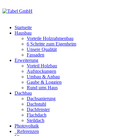
Startseite
Hausbau
Vorteile Holzrahmenbau
6 Schritte zum Eigenheim
Unsere Qualität
Fassaden
Erweiterung
Vorteil Holzbau
Aufstockungen
Umbau & Anbau
Gaube & Loggien
Rund ums Haus
Dachbau
Dachsanierung
Dachstuhl
Dachfenster
Flachdach
Steildach
Photovoltaik
Referenzen