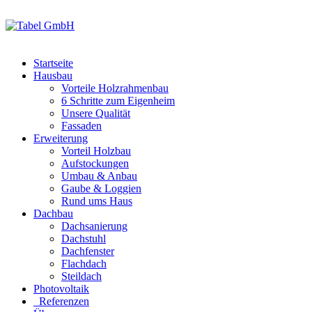
Startseite
Hausbau
Vorteile Holzrahmenbau
6 Schritte zum Eigenheim
Unsere Qualität
Fassaden
Erweiterung
Vorteil Holzbau
Aufstockungen
Umbau & Anbau
Gaube & Loggien
Rund ums Haus
Dachbau
Dachsanierung
Dachstuhl
Dachfenster
Flachdach
Steildach
Photovoltaik
Referenzen