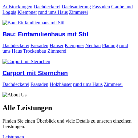
Aufstockungen
Dachdeckerei
Dachsanierung
Fassaden
Gaube und
Loggia
Klempner
rund ums Haus
Zimmerei
Bau: Einfamilienhaus mit Stil
Dachdeckerei
Fassaden
Häuser
Klempner
Neubau
Planung
rund
ums Haus
Trockenbau
Zimmerei
Carport mit Sternchen
Dachdeckerei
Fassaden
Holzhäuser
rund ums Haus
Zimmerei
Alle Leistungen
Finden Sie einen Überblick und viele Details zu unseren einzelnen
Leistungen.
Leistungen