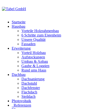
Startseite
Hausbau
Vorteile Holzrahmenbau
6 Schritte zum Eigenheim
Unsere Qualität
Fassaden
Erweiterung
Vorteil Holzbau
Aufstockungen
Umbau & Anbau
Gaube & Loggien
Rund ums Haus
Dachbau
Dachsanierung
Dachstuhl
Dachfenster
Flachdach
Steildach
Photovoltaik
Referenzen